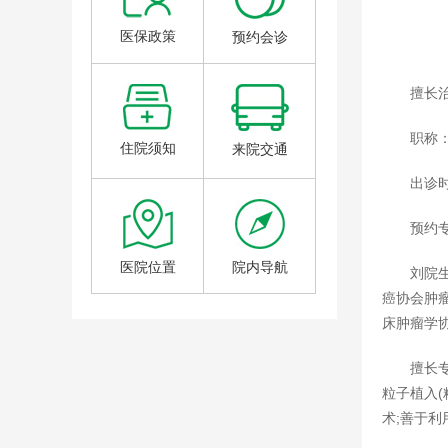
医保政策
预约会诊
擅长
职称
住院须知
来院交通
出诊
预约专
医院位置
院内导航
刘院
癌协会肿
床肿瘤学协
擅长
粒子植入(
术;善于