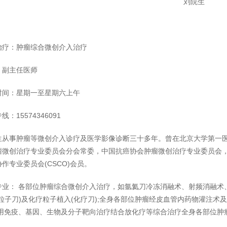
刘院生
治疗：肿瘤综合微创介入治疗
：副主任医师
时间：星期一至星期六上午
线：15574346091
生从事肿瘤等微创介入诊疗及医学影像诊断三十多年。曾在北京大学第一
瘤微创治疗专业委员会分会常委，中国抗癌协会肿瘤微创治疗专业委员会
作专业委员会(CSCO)会员。
专业： 各部位肿瘤综合微创介入治疗，如氩氦刀冷冻消融术、射频消融术
粒子刀)及化疗粒子植入(化疗刀);全身各部位肿瘤经皮血管内药物灌注术
利用免疫、基因、生物及分子靶向治疗结合放化疗等综合治疗全身各部位肿