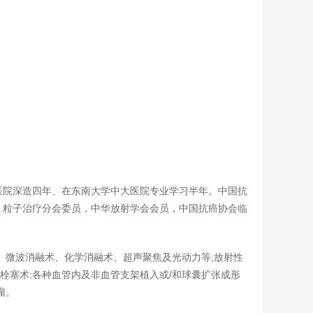
医院深造四年、在东南大学中大医院专业学习半年。中国抗
，粒子治疗分会委员，中华放射学会会员，中国抗癌协会临
、微波消融术、化学消融术、超声聚焦及光动力等;放射性
及栓塞术;各种血管内及非血管支架植入或/和球囊扩张成形
瘤。